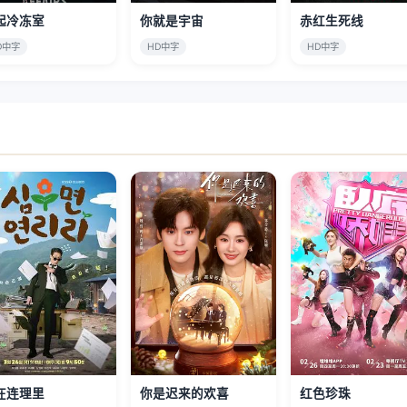
起冷冻室
你就是宇宙
赤红生死线
D中字
HD中字
HD中字
在连理里
你是迟来的欢喜
红色珍珠