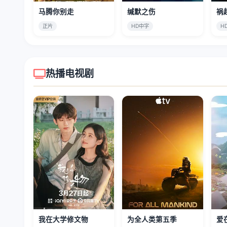
马腾你别走
缄默之伤
祸
正片
HD中字
H
热播电视剧
我在大学修文物
为全人类第五季
爱