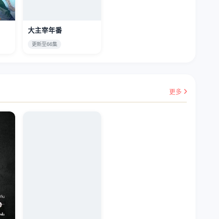
大主宰年番
更新至66集
更多