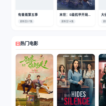
有兽焉第五季
末世：S级机甲开局，我无敌了
大
更新至07集
更新至14集
更
热门电影